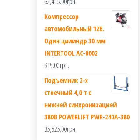
62,415.00
грн.
Компрессор
автомобильный 12В.
Один цилиндр 30 мм
INTERTOOL AC-0002
919.00
грн.
Подъемник 2-х
стоечный 4,0 т с
нижней синхронизацией
380В POWERLIFT PWR-240A-380
35,625.00
грн.