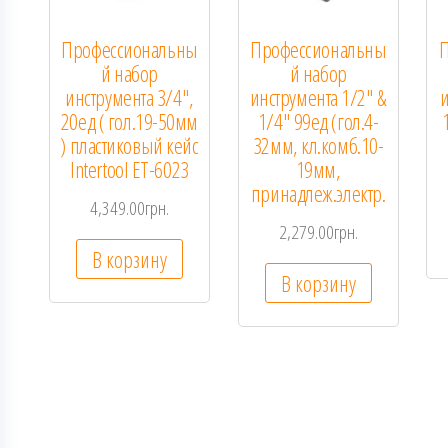
Профессиональны
Профессиональны
П
й набор
й набор
инструмента 3/4″,
инструмента 1/2″ &
и
20ед ( гол.19-50мм
1/4″ 99ед (гол.4-
) пластиковый кейс
32мм, кл.комб.10-
Intertool ET-6023
19мм,
принадлеж.электр.
4,349.00
грн.
2,279.00
грн.
В корзину
В корзину