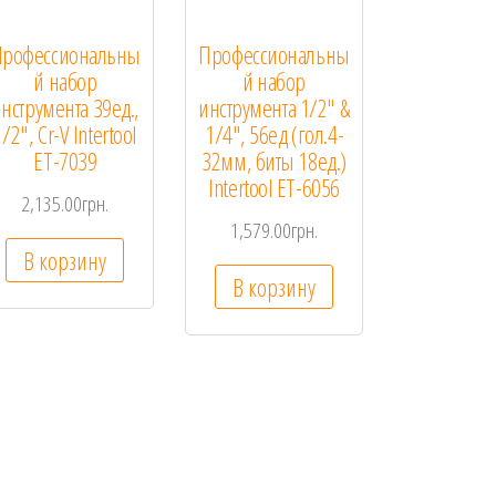
рофессиональны
Профессиональны
й набор
й набор
нструмента 39ед.,
инструмента 1/2″ &
1/2″, Cr-V Intertool
1/4″, 56ед (гол.4-
ET-7039
32мм, биты 18ед.)
Intertool ET-6056
2,135.00
грн.
1,579.00
грн.
В корзину
В корзину