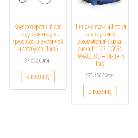
Круг поворотный для
Шиномонтажный стенд
сход-развала для
для грузовых
грузовых автомобилей
автомобилей (захват
и автобусов (1 шт.)
диска 11″-27″) G96N
RAVAGLIOLI – Made in
37,050.00
грн.
Italy
225,150.00
грн.
В корзину
В корзину