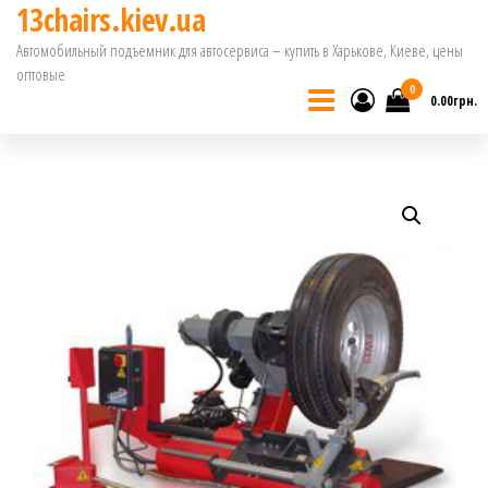
13chairs.kiev.ua
Перейти
Автомобильный подъемник для автосервиса – купить в Харькове, Киеве, цены
к
оптовые
0
содержимому
0.00грн.