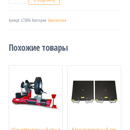
Артикул:
LC588A
Категория:
Шиномонтаж
Похожие товары
Шиномонтажный стенд
Круг поворотный для